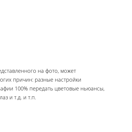
едставленного на фото, может
ногих причин: разные настройки
рафии 100% передать цветовые ньюансы,
з и т.д. и т.п.