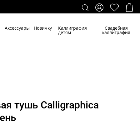
Аксессуары
Новичку
Каллиграфия
Свадебная
детям
каллиграфия
я тушь Calligraphica
рень